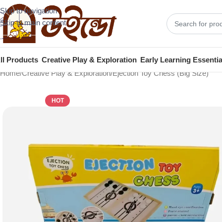
Skip to navigation
Skip to main content
ll Products
Creative Play & Exploration
Early Learning Essentia
Home
Creative Play & Exploration
Ejection Toy Chess (Big Size)
HOT