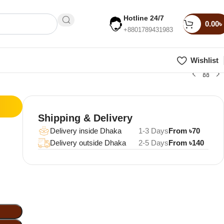
Hotline 24/7
0.00
৳
+8801789431983
Wishlist
Shipping & Delivery
Delivery inside Dhaka
1-3 Days
From ৳70
Delivery outside Dhaka
2-5 Days
From ৳140