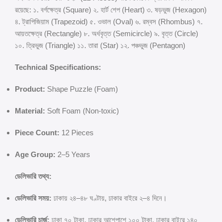
রয়েছে: ১. বর্গক্ষেত্র (Square) ২. হার্ট শেপ (Heart) ৩. ষড়ভুজ (Hexagon)
৪. ট্রাপিজিয়াম (Trapezoid) ৫. ওভাল (Oval) ৬. রম্বস (Rhombus) ৭.
আয়তক্ষেত্র (Rectangle) ৮. অর্ধবৃত্ত (Semicircle) ৯. বৃত্ত (Circle)
১০. ত্রিভুজ (Triangle) ১১. তারা (Star) ১২. পঞ্চভুজ (Pentagon)
Technical Specifications:
Product:
Shape Puzzle (Foam)
Material:
Soft Foam (Non-toxic)
Piece Count:
12 Pieces
Age Group:
2–5 Years
ডেলিভারি তথ্য:
ডেলিভারি সময়:
ঢাকায় ২৪–৪৮ ঘণ্টায়, ঢাকার বাইরে ২–৪ দিনে।
ডেলিভারি চার্জ:
ঢাকা ৭০ টাকা, ঢাকার আশেপাশে ১০০ টাকা, ঢাকার বাইরে ১৪০