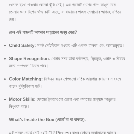
খেললে ব্যথা পাওয়ার কোনো ঝুঁকি নেই। এর প্রতিটি শেপের পাশে আঙুল দিয়ে
তোলার জন্য বিশেষ খাঁজ কাটা আছে, যা বাচ্চাদের পাজল মেলানোর আগ্রহ বাড়িয়ে
দেয়।
কেন এই পাজলটি আপনার সন্তানের জন্য সেরা?
Child Safety:
সফট মেটেরিয়াল হওয়ায় এটি একদম হালকা এবং আঘাতমুক্ত।
Shape Recognition:
খেলার সময় তারা বর্গক্ষেত্র, ত্রিভুজ, ওভাল ও স্টারের
মতো শেপগুলো চিনতে পারে।
Color Matching:
বিভিন্ন রঙের শেপগুলো সঠিক জায়গায় বসানোর মাধ্যমে
বাচ্চার বুদ্ধিবিকাশ ঘটে।
Motor Skills:
ফোমের টুকরোগুলো তোলা এবং বসানোর মাধ্যমে আঙুলের
নিপুণতা বাড়ে।
What’s Inside the Box (বোর্ডে যা যা থাকছে):
এই পাজল বোর্ডে মোট ১২টি (12 Pieces) রঙিন ফোমের জ্যামিতিক আকার