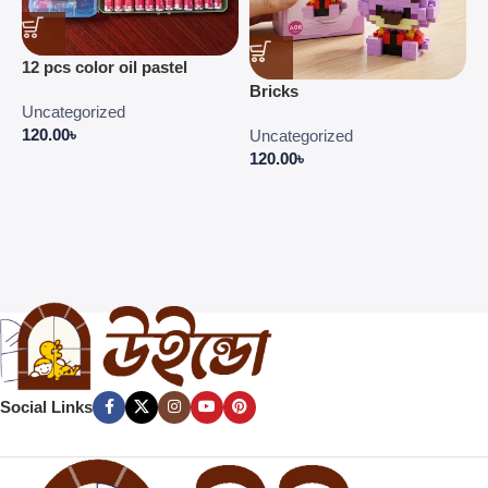
C
12 pcs color oil pastel
C
Bricks
E
Uncategorized
P
120.00
৳
Uncategorized
4
120.00
৳
Social Links