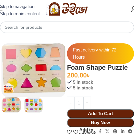
Skip to navigation
Skip to main content
Home
Others
Fast delivery within 72
Hours
Foam Shape Puzzle
200.00
৳
5 in stock
5 in stock
Add To Cart
Buy Now
Add to
Share: