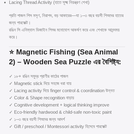
Lacing Thread Activity (হাতে সূক্ষ্ম নিয়ন্ত্রণ শেখা)
প্রতি পাজল পিস মসৃণ, নিরাপদ, বড় আকারের—যা ১–৩ বছর বয়সী শিশুদের হাতের
জন্য পারফেক্ট।
রঙিন সি এনিম্যাল ডিজাইন শিশুর মনোযোগ আকর্ষণ করে এবং শেখাকে আনন্দময়
করে।
⭐
Magnetic Fishing (Sea Animal
2) – Wooden Sea Puzzle এর বৈশিষ্ট্য:
✓ ১৮+ রঙিন সমুদ্র প্রাণীর কাঠের পাজল
✓ Magnetic stick দিয়ে সহজে ধরা যায়
✓ Lacing activity দিয়ে finger control & coordination উন্নত
✓ Color & Shape recognition বাড়ায়
✓ Cognitive development + logical thinking improve
✓ Eco-friendly hardwood & child-safe non-toxic paint
✓ ১–৩ বছর বয়সী শিশুদের জন্য আদর্শ
✓ Gift / preschool / Montessori activity হিসেবে পারফেক্ট