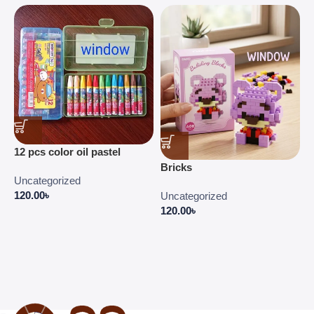
C
12 pcs color oil pastel
C
Bricks
E
Uncategorized
P
120.00
৳
Uncategorized
4
120.00
৳