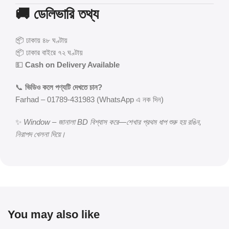
🚚
ডেলিভারি তথ্য
📦 ঢাকায় ৪৮ ঘণ্টায়
📦 ঢাকার বাইরে ৭২ ঘণ্টায়
💵
Cash on Delivery Available
📞
ভিডিও কলে পণ্যটি দেখতে চান?
Farhad – 01789-431983 (WhatsApp এ নক দিন)
✨
Window – জানালা BD বিশ্বাস করে—শেখার প্রথম ধাপ শুরু হয় রঙিন,
নিরাপদ খেলনা দিয়ে।
You may also like