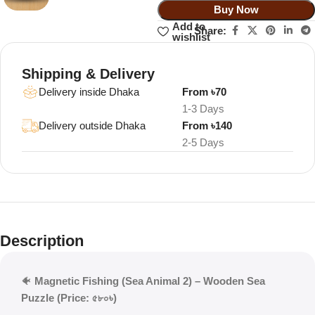
Buy Now
Add to
Share:
wishlist
Shipping & Delivery
Delivery inside Dhaka
From ৳70
1-3 Days
Delivery outside Dhaka
From ৳140
2-5 Days
Description
🐠
Magnetic Fishing (Sea Animal 2) – Wooden Sea
Puzzle (Price: ৫৮০৳)