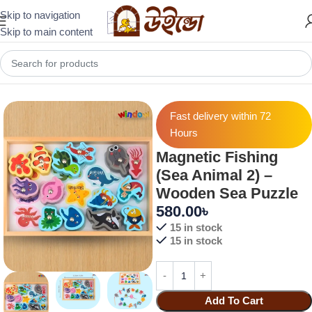
Skip to navigation
Skip to main content
Home
Puzzles & Brain Builders
Fast delivery within 72
Hours
Magnetic Fishing
(Sea Animal 2) –
Wooden Sea Puzzle
580.00
৳
15 in stock
15 in stock
Add To Cart