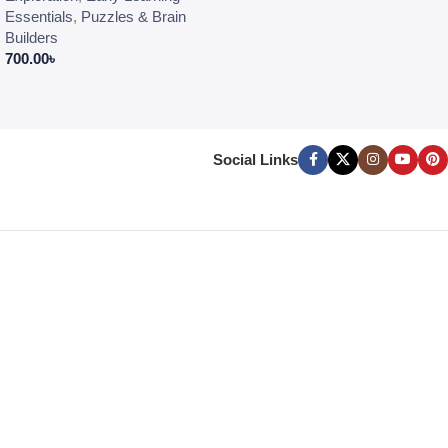
Essentials
,
Puzzles & Brain
Builders
700.00
৳
Social Links