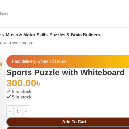
ls
Music & Motor Skills
Puzzles & Brain Builders
e with Whiteboard
Fast delivery within 72 Hours
Sports Puzzle with Whiteboard
300.00
৳
5 in stock
5 in stock
Add To Cart