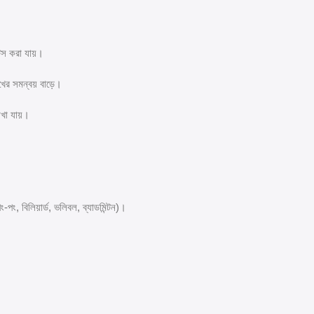
টিস করা যায়।
ের সমন্বয় বাড়ে।
খা যায়।
পং, বিলিয়ার্ড, ভলিবল, ব্যাডমিন্টন)।