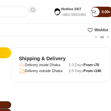
Hotline 24/7
0.00
৳
+8801789431983
Wishlist
Shipping & Delivery
Delivery inside Dhaka
1-3 Days
From ৳70
Delivery outside Dhaka
2-5 Days
From ৳140