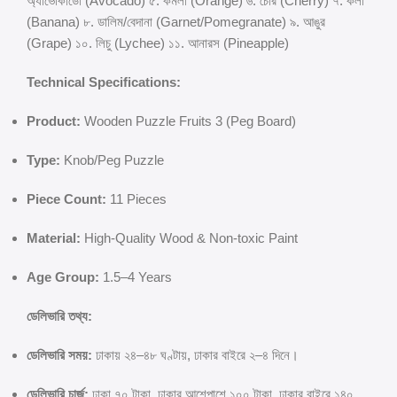
অ্যাভোকাডো (Avocado) ৫. কমলা (Orange) ৬. চেরি (Cherry) ৭. কলা
(Banana) ৮. ডালিম/বেদানা (Garnet/Pomegranate) ৯. আঙুর
(Grape) ১০. লিচু (Lychee) ১১. আনারস (Pineapple)
Technical Specifications:
Product:
Wooden Puzzle Fruits 3 (Peg Board)
Type:
Knob/Peg Puzzle
Piece Count:
11 Pieces
Material:
High-Quality Wood & Non-toxic Paint
Age Group:
1.5–4 Years
ডেলিভারি তথ্য:
ডেলিভারি সময়:
ঢাকায় ২৪–৪৮ ঘণ্টায়, ঢাকার বাইরে ২–৪ দিনে।
ডেলিভারি চার্জ:
ঢাকা ৭০ টাকা, ঢাকার আশেপাশে ১০০ টাকা, ঢাকার বাইরে ১৪০