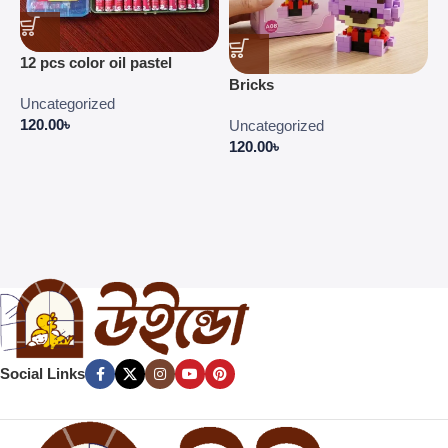
C
12 pcs color oil pastel
C
Bricks
E
Uncategorized
P
120.00
৳
Uncategorized
4
120.00
৳
Social Links