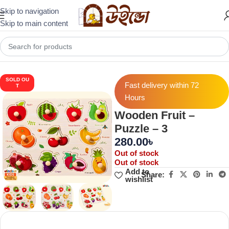
Skip to navigation
Skip to main content
Home
Others
SOLD OU
Fast delivery within 72
T
Hours
Wooden Fruit –
Puzzle – 3
280.00
৳
Out of stock
Out of stock
Add to
Share:
wishlist