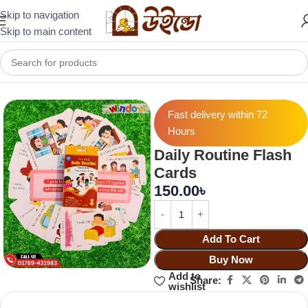
Skip to navigation
Skip to main content
Home
Early Learning Essentials
Flash Card
Fast delivery within 72
Hours
Daily Routine Flash
Cards
150.00
৳
Add To Cart
Buy Now
Add to
Share:
wishlist