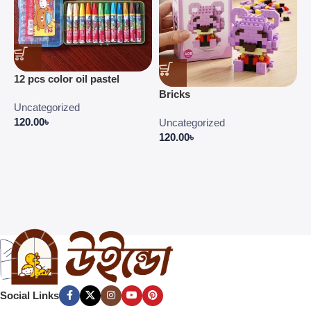
C
12 pcs color oil pastel
C
Bricks
E
Uncategorized
P
120.00
৳
Uncategorized
4
120.00
৳
Social Links