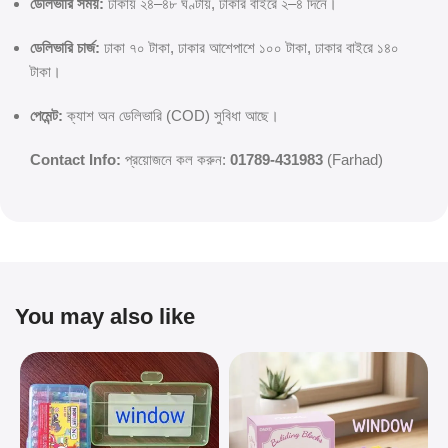
ডেলিভারি সময়:
ঢাকায় ২৪–৪৮ ঘণ্টায়, ঢাকার বাইরে ২–৪ দিনে।
ডেলিভারি চার্জ:
ঢাকা ৭০ টাকা, ঢাকার আশেপাশে ১০০ টাকা, ঢাকার বাইরে ১৪০
টাকা।
পেমেন্ট:
ক্যাশ অন ডেলিভারি (COD) সুবিধা আছে।
Contact Info:
প্রয়োজনে কল করুন:
01789-431983
(Farhad)
You may also like