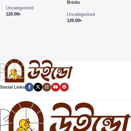
C
Bricks
E
Uncategorized
P
120.00
৳
Uncategorized
4
120.00
৳
Social Links